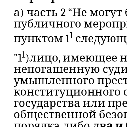
а) часть 2 “
Не могут
публичного меропр
1
пунктом 1
следующ
1
"1
)лицо, имеющее 
непогашенную суди
умышленного прест
конституционного с
государства или пр
общественной безо
порядка либо
два и