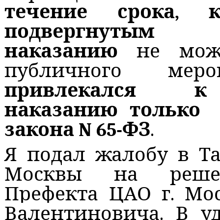
течение срока, 
подвергнутым 
наказанию
не може
публичного мер
привлекался к 
наказанию только 
закона N 65-ФЗ
.
Я подал жалобу в
Т
Москвы
на реше
Префекта
ЦАО г. Мо
Валентиновича.
В у