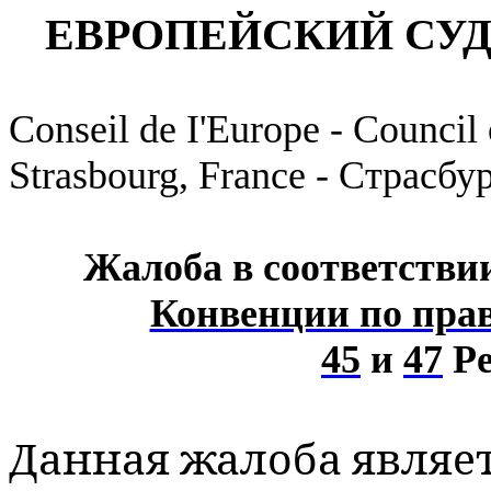
ЕВРОПЕЙСКИЙ СУД
Conseil
de
I
'
Europe
-
Council
Strasbourg, France - Страсбу
Жалоба в соответстви
Конвенции по пра
45
и
47
Ре
Данная жалоба явля