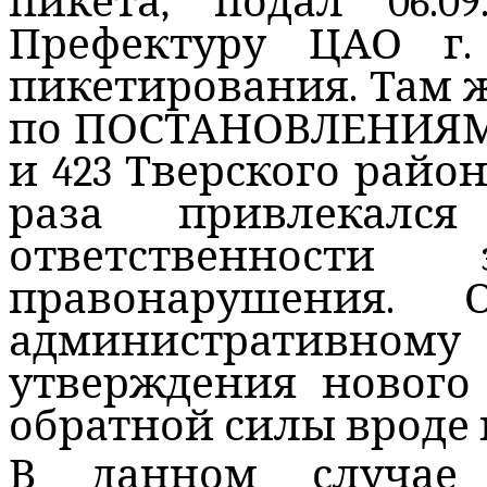
пикета,
подал
06.09
Префектуру ЦАО г
пикетирования
.
Там 
по ПОСТАНОВЛЕНИЯМ 
и 423 Тверского райо
раза привлекалс
ответственности
правонарушения.
административ
утверждения нового 
обратной силы вроде 
В данном случае