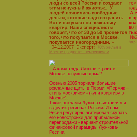
люди со всей России и создают
тем
этим ненужный ажиотаж... У
год
людей появились свободные
А 
деньги, которые надо сохранить.
с п
Вот и покупают по нескольку
ква
квартир. Наши специалисты
60 
говорят, что от 30 до 50 процентов
тыс
того, что покупается в Москве,
№26
покупается иногородними. »
http
04.12.2007 Эксперт:
70% жилья в
Москве продается немосквичам
А кому тогда Лужков строит в
Москве ненужные дома?
Осенью 2005 торчали большие
рекламные щиты в Перми: «Пермяк –
стань москвичом» (купи квартиру в
Москве).
Такие рекламы Лужков выставлял и
в других регионах России. И сам
Ресин регулярно агитировал скупать
его новостройки для прибыльной
перепродажи - вариант строительной
финансовой пирамиды Лужкова-
Ресина.