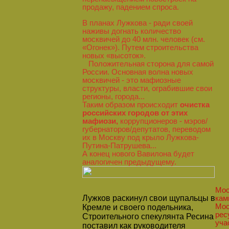
продажу, падением спроса.
В планах Лужкова - ради своей
наживы догнать количество
москвичей до 40 млн. человек (см.
«Огонек»). Путем строительства
новых «высоток».
Положительная сторона для самой
России. Основная волна новых
москвичей - это мафиозные
структуры, власти, ограбившие свои
регионы, города...
Таким образом происходит
очистка
российских городов от этих
мафиози,
коррупционеров - мэров/
губернаторов/депутатов, переводом
их в Москву под крыло Лужкова-
Путина-Патрушева...
А конец нового Вавилона будет
аналогичен предыдущему.
16:
Мос
Лyжков раскинул свои щупальцы в
кам
Мос
Кремле и своего подельника,
рес
Строительного спекулянта Ресина
уча
поставил как руководителя