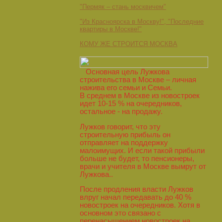
"Пермяк – стань москвичем"
"Из Красноярска в Москву!", "Последние
квартиры в Москве!"
КОМУ ЖЕ СТРОИТСЯ МОСКВА
Основная цель Лужкова
строительства в Москве – личная
нажива его семьи и Семьи.
В среднем в Москве из новостроек
идет 10-15 % на очередников,
остальное - на продажу.
Лужков говорит, что эту
строительную прибыль он
отправляет на поддержку
малоимущих. И если такой прибыли
больше не будет, то пенсионеры,
врачи и учителя в Москве вымрут от
Лужкова..
После продления власти Лужков
влруг начал передавать до 40 %
новостроек на очередников. Хотя в
основном это связано с
перенасыщением новостроек на