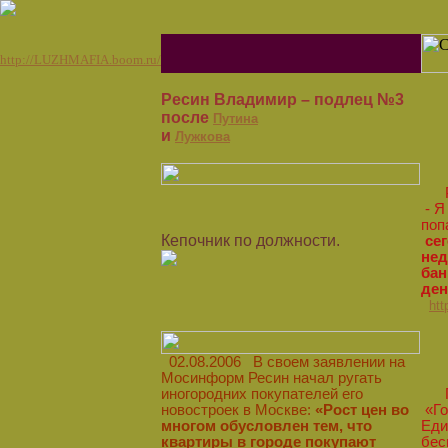
http://LUZHMAFIA.boom.ru/
Ресин Владимир – подлец №3
после
Путина
и
Лужкова
Ре
- Я
поп
Кепочник по должности.
се
нед
бан
ден
htt
02.08.2006 В своем заявлении на
Мосинформ Ресин начал ругать
иногородних покупателей его
Пи
новостроек в Москве:
«Рост цен во
«Го
многом обусловлен тем, что
Еди
квартиры в городе покупают
бес