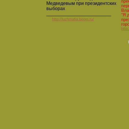
пре
Медведевым при президентских
пер
выборах
Вла
_________________________
"Я 
http://luzhmafia.boom.ru/
пре
гор
http