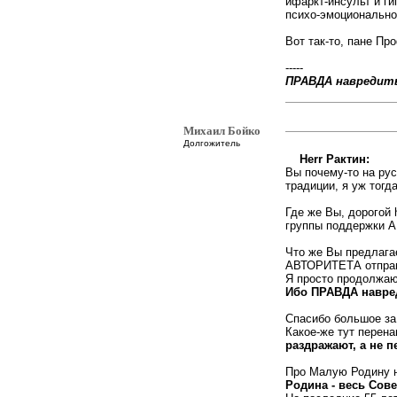
ифаркт-инсульт и ги
психо-эмоционально
Вот так-то, пане Про
-----
ПРАВДА навредит
Михаил Бойко
Долгожитель
Herr Рактин:
Вы почему-то на ру
традиции, я уж тогд
Где же Вы, дорогой 
группы поддержки А
Что же Вы предлаг
АВТОРИТЕТА отпра
Я просто продолжаю 
Ибо ПРАВДА навре
Спасибо большое за 
Какое-же тут перен
раздражают, а не п
Про Малую Родину н
Родина - весь Сов