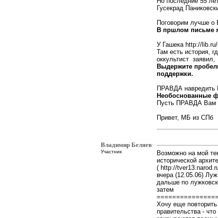
Но последние 55 лет
Гусекрад Паниковски
Поговорим лучше о 
В пршлом письме я 
У Гашека http://lib.
Там есть история, г
оккультист заявил,
Выдержите пробел
поддержки.
ПРАВДА навредить
Необоснованные фа
Пусть ПРАВДА Вам 
Привет, МБ из СПб
Владимир Беляев
Участник
Возможно на мой те
исторической архите
( http://tver13.narod.r
вчера (12.05.06) Лу
дальше по лужковск
затем
===============
Хочу еще повторить
правительства - что