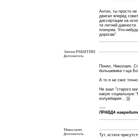
Антон, ты просто не 
двигал вперёд сове
диссертации на осно
ти летней давности.
пленума. Что-нибуд
дорогам".
Антон РАКИТИН
Долгожитель
Понял, Николаич. С
большевика т-ща Бо
А то я не смог точн
Не знал "старого ма
какую социальную "
колумбария... )))
-----
ПРАВДА навредит
Николаич
Долгожитель
Тут, кстати присут