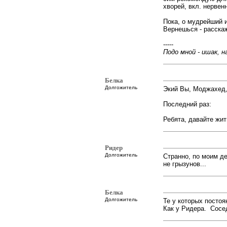
хворей, вкл. нервен
Пока, о мудрейший 
Вернешься - расска
-----
Подо мной - ишак, на
Белка
Долгожитель
Экий Вы, Моджахед,
Последний раз:
Ребята, давайте жить 
Ридер
Долгожитель
Странно, по моим де
не грызунов...
Белка
Долгожитель
Те у которых постоя
Как у Ридера. Сосе