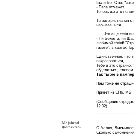
Если Бог-Отец "закр
- Папа отмажет.
Теперь же это поло
Ты же христианин с
нарываешься...
Что еще тебя инт
- Ни Беккета, ни Ша
любимой тобой "Ст
газете", в картах Тар
Единственное, что т
покрасоваться,
Тебе и это странно:
обделаться, словом
Так ты же в пампер
Нам тоже не страшно
Привет из СПб, МБ
(Сообщение отредак
12:32)
Mojahead
Долгожитель
О Аллах, Вмемилост
Сколько самомнения!