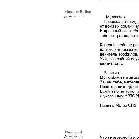
Михаил Бойко
Долгожитель
Муджачок,
Прорезался откуда-
от вони их собаки ч
В прошлый раз тебя
тебя не трогаю, но ш
Конечно, тебе не р
на темах о гомосекс
ценитель зоофилов,
Учи, на крайний слу
мочиться...
Ракитин:
Мы с Вами не знак
Зачем
тебе, интел
Просто я никогда не
Если я не по теме ч
с указанным АВТО
Привет, МБ из СПб
Mojahead
Долгожитель
Что интересно (и я 