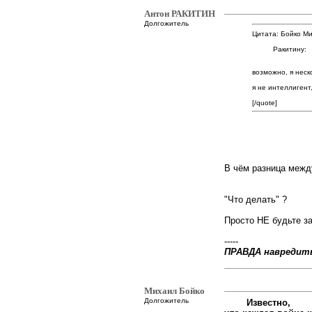
Антон РАКИТИН
Долгожитель
Цитата: Бойко Ми
Ракитину:
возможно, я неск
я не интеллигент,
[/quote]
В чём разница между
"Что делать" ?
Просто НЕ будьте з
-----
ПРАВДА навредит
Михаил Бойко
Долгожитель
Известно,