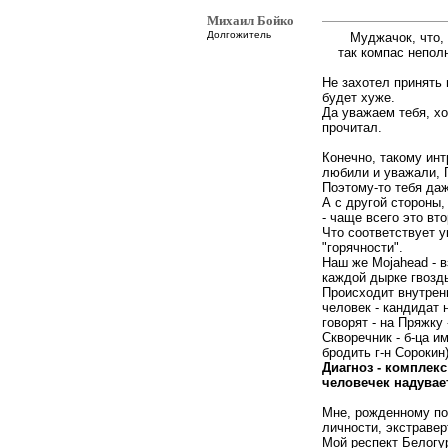
Михаил Бойко
Долгожитель
Муджачок, что,
так компас неполн
Не захотел принять
будет хуже.
Да уважаем тебя, хо
прочитал.
Конечно, такому инт
любили и уважали, 
Поэтому-то тебя даж
А с другой стороны,
- чаще всего это вто
Что соответствует у
"горячности".
Наш же Mojahead - в
каждой дырке гвозд
Происходит внутренн
человек - кандидат 
говорят - на Пряжку 
Скворечник - б-ца и
бродить г-н Сорокин)
Диагноз - комплек
человечек надувае
Мне, рожденному по
личности, экстравер
Мой респект Белогу