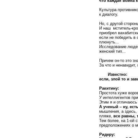
что каждая война 
Культура противник
к диалогу.
Но, с другой сторон
И наш мститель-кро
приобрел вахабитски
если не победить в
плюнуть...
Исследование людей
женский тип...
Причем он-то это зн
За что и ненавидит,
Известно:
если, злой то и зав
Ракитину:
Простота хуже воро
У интеллигентов при
Этим я и отличаюсь 
А ученый – ну, ест
мышления, а здесь, 
пляже,
все равны, 
Тем более, на 1-ой 
предположениях о м
Ридеру: