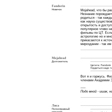
Fandorin
Новичок
Mojahead, что бы ра
Незнание порождает
родиться - так кажд
как наука существо
открытость и доступ
популярное чтиво на
фильмы по ЦТ. Если 
астрологию но и мно
прикасаются к источ
мироздании - так и
Mojahead
Долгожитель
Цитата: Fandorin
Гордиться надо 
Вот я и горжусь. Фи
членами Академии Э
-----
Подо мной - ишак, на
Лиса
Полноправный
участник