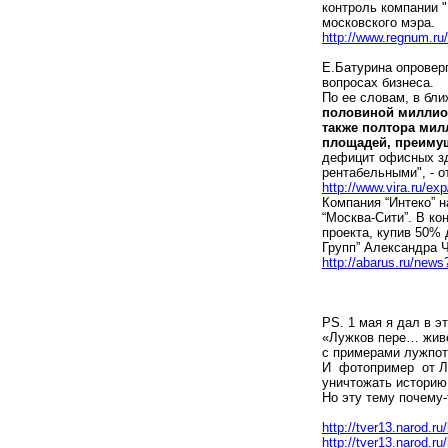
контроль компании 
московского мэра.
http://www.regnum.ru
Е.Батурина опровер
вопросах бизнеса.
По ее словам, в бл
половиной миллион
также полтора мил
площадей, преиму
дефицит офисных зд
рентабельными", - 
http://www.vira.ru/ex
Компания “Интеко” 
“Москва-Сити”. В ко
проекта, купив 50% 
Групп” Александра Ч
http://abarus.ru/new
PS. 1 мая я дал в 
«Лужков пере… жив
с примерами лужпот
И фотопример от Л
уничтожать историю
Но эту тему почему-
http://tver13.narod.ru
http://tver13.narod.ru