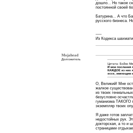
дошло... Но такое с
постоянной своей бол
Батурина... А что Б
русского бизнеса. Н
-----
Из Кодекса шахмати
Mojahead
Долгожитель
Цитата: Бойко Ми
И мои послания 
КАЖДОЕ из них 
эссе, имеющим и
О, Великий! Мне ост
жалкое существован
из твоих гениальных
безусловно осчастл
гуманизма ТАКОГО п
экземпляр твоих оп
Я даже готов заплат
недостойных рук. Эт
докторская, а то и 
страницами отдыхает