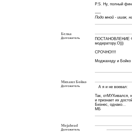
P.S. Ну, полный фин
-----
Подо мной - ишак, на
Белка
Долгожитель
ПОСТАНОВЛЕНИЕ ФОР
модератору.О)))
СРОЧНО!!!!
Моджахеду и Бойко
Михаил Бойко
Долгожитель
А я и не воевал:
Так, отМУХивался, н
и признает их досто
Бизнес, однако...
МБ
Mojahead
Долгожитель