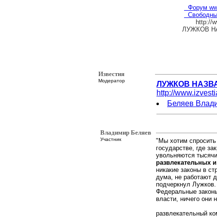
Форум www.
Свободны
http://w
ЛУЖКОВ НА
Известия
Модератор
ЛУЖКОВ НАЗВА
http://www.izves
Беляев Влад
Владимир Беляев
Участник
"Мы хотим спросить 
государстве, где з
увольняются тысяч
развлекательных 
никакие законы в с
дума, не работают 
подчеркнул Лужков.
Федеральные законы
власти, ничего они н
развлекательный ко