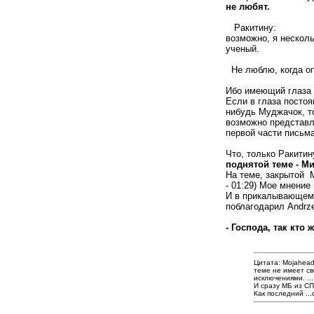
не любят.
Ракитину:
возможно, я несколь
ученый.
Не люблю, когда о
Ибо имеющий глаза 
Если в глаза постоя
нибудь Муджачок, т
возможно представле
первой части письма
Что, только Ракити
поднятой теме - М
На теме, закрытой 
- 01:29) Мое мнение
И в прикалывающемс
поблагодарил Andrze
- Господа, так кто
Цитата: Mojahead
теме не имеет св
исключениями. ...
И сразу МБ из СП
Как последний ..