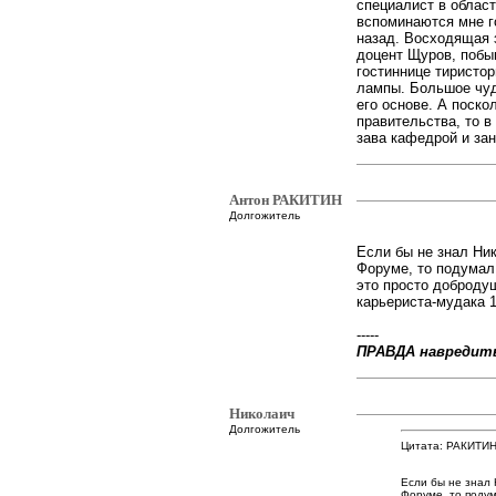
специалист в област
вспоминаются мне г
назад. Восходящая 
доцент Щуров, побыв
гостиннице тиристор
лампы. Большое чуд
его основе. А поско
правительства, то 
зава кафедрой и зан
Антон РАКИТИН
Долгожитель
Если бы не знал Ник
Форуме, то подумал 
это просто доброду
карьериста-мудака 19
-----
ПРАВДА навредит
Николаич
Долгожитель
Цитата: РАКИТИН
Если бы не знал 
Форуме, то подум