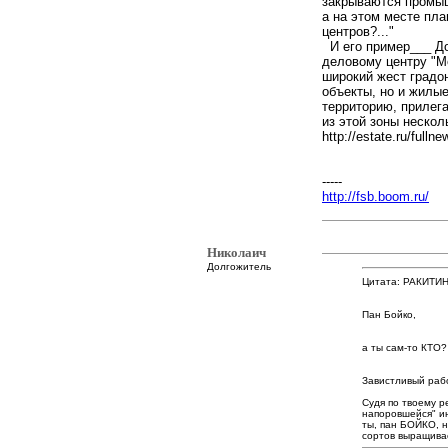
закрываются промыш
а на этом месте пл
центров?..."
И его пример___ До
деловому центру "Мо
широкий жест градо
объекты, но и жилы
территорию, прилег
из этой зоны неско
http://estate.ru/fulln
-----
http://fsb.boom.ru/
Николаич
Долгожитель
Цитата: РАКИТИН
Пан Бойко,
а ты сам-то КТО?
Завистливый раб
Судя по твоему 
напоровшейся" ин
ты, пан БОЙКО, 
сортов выращиваеш