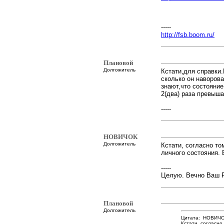
-----
http://fsb.boom.ru/
Плановой
Долгожитель
Кстати,для справки.
сколько он наворова
знают,что состояни
2(два) раза превыша
-----
НОВИЧОК
Долгожитель
Кстати, согласно т
личного состояния. 
-----
Целую. Вечно Ваш 
Плановой
Долгожитель
Цитата: НОВИЧОК
Кстати, согласно