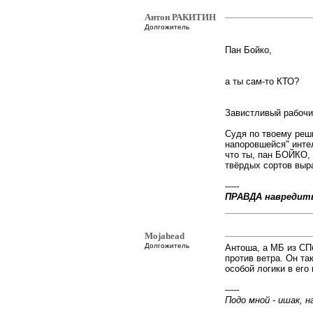
Антон РАКИТИН
Долгожитель
Пан Бойко,
а ты сам-то КТО?
Завистливый рабочи
Судя по твоему реш
напоровшейся" инте
что ты, пан БОЙКО,
твёрдых сортов выра
-----
ПРАВДА навредит
Mojahead
Долгожитель
Антоша, а МБ из СПб
против ветра. Он та
особой логики в его 
-----
Подо мной - ишак, на