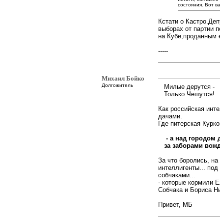
состояния. Вот в
Кстати о Кастро.Деп
выборах от партии
на Кубе,проданным 
-----
Михаил Бойко
Долгожитель
Милые дерутся -
Только Чешутся!
Как российская инте
дачами.
Где питерская Курко
- а над городом 
за заборами вожди
За что боролись, на
интеллигенты... под
собчаками...
- которые кормили Е
Собчака и Бориса Ни
Привет, МБ