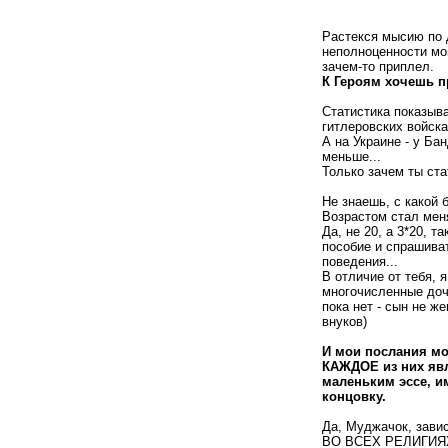
Растекся мысию по 
неполноценности мо
зачем-то приплел.
К Героям хочешь 
Статистика показыва
гитлеровских войск
А на Украине - у Ба
меньше...
Только зачем ты ст
Не знаешь, с какой 
Возрастом стал мен
Да, не 20, а 3*20, т
пособие и спрашива
поведения...
В отличие от тебя, 
многочисленные дочк
пока нет - сын не ж
внуков)
И мои послания мо
КАЖДОЕ из них я
маленьким эссе, и
концовку.
Да, Муджачок, завис
ВО ВСЕХ РЕЛИГИЯ