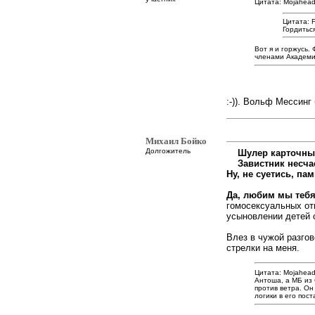
Цитата: Mojahead
Цитата: 
Гордитьс
Вот я и горжусь.
членами Академи
:-)). Вольф Мессинг
Михаил Бойко
Долгожитель
Шулер карточны
Завистник несча
Ну, не суетись, па
Да, любим мы тебя
гомосексуальных от
усыновлении детей 
Влез в чужой разгов
стрелки на меня.
Цитата: Mojahead
Антоша, а МБ из 
против ветра. Он
логики в его пост