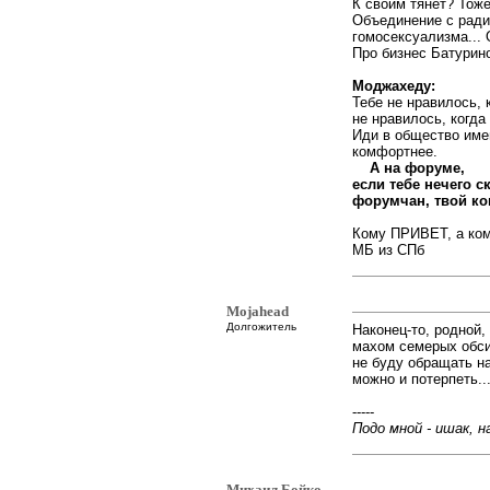
К своим тянет? Тож
Объединение с ради
гомосексуализма... 
Про бизнес Батурино
Моджахеду:
Тебе не нравилось, 
не нравилось, когда
Иди в общество имен
комфортнее.
А на форуме,
если тебе нечего с
форумчан, твой ко
Кому ПРИВЕТ, а ком
МБ из СПб
Mojahead
Долгожитель
Наконец-то, родной,
махом семерых обсир
не буду обращать на
можно и потерпеть..
-----
Подо мной - ишак, на
Михаил Бойко