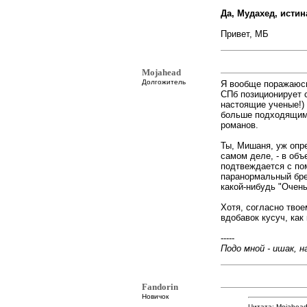
Да, Мудахед, исти
Привет, МБ
Mojahead
Долгожитель
Я вообще поражаюсь
СПб позиционирует с
настоящие ученые!) 
больше подходящими
романов.
Ты, Мишаня, уж опре
самом деле, - в объ
подтвеждается с по
паранормальный бре
какой-нибудь "Очень
Хотя, согласно твое
вдобавок кусуч, как 
-----
Подо мной - ишак, на
Fandorin
Новичок
Цитата: Mojahead