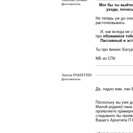
Долгожитель
Мог бы ты выйти 
уходи, почесыв
Но теперь уж до оч
растолковывать.
И, как всегда не 
про
обожаемое тоб
Пассивный и эст
Ты про бизнес Батур
МБ из СПб
Антон РАКИТИН
Долгожитель
Да, ладно вам, пан 
Поскольку вы уже д
Малой родине) пан
проявляете примерно
следовало бы прояв
Вашего Архетипа П.М