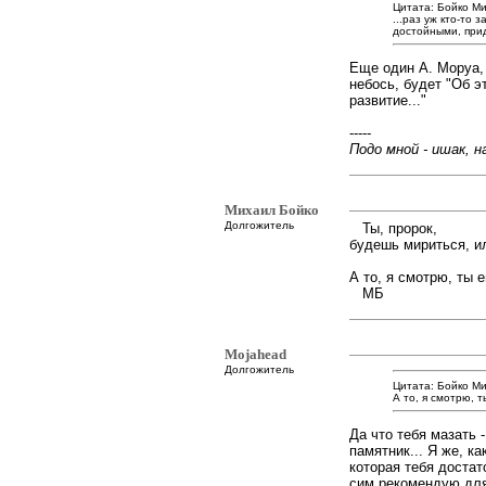
Цитата: Бойко Ми
...раз уж кто-то
достойными, прид
Еще один А. Моруа, 
небось, будет "Об э
развитие..."
-----
Подо мной - ишак, на
Михаил Бойко
Долгожитель
Ты, пророк,
будешь мириться, 
А то, я смотрю, ты 
МБ
Mojahead
Долгожитель
Цитата: Бойко Ми
А то, я смотрю, 
Да что тебя мазать 
памятник... Я же, к
которая тебя достат
сим рекомендую для