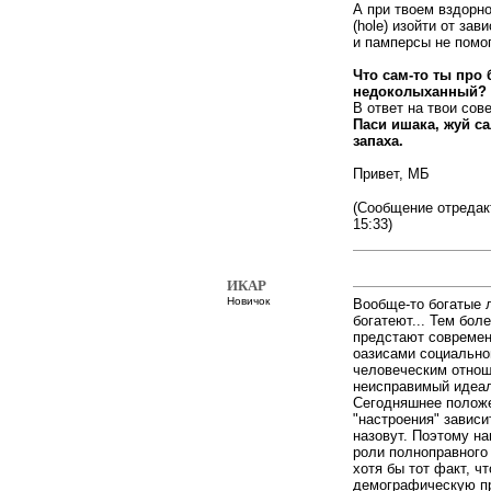
А при твоем вздорн
(hole) изойти от зав
и памперсы не помог
Что сам-то ты про
недоколыханный?
В ответ на твои сов
Паси ишака, жуй са
запаха.
Привет, МБ
(Сообщение отредак
15:33)
ИКАР
Новичок
Вообще-то богатые 
богатеют... Тем боле
предстают современ
оазисами социально
человеческим отнош
неисправимый идеал
Сегодняшнее положен
"настроения" зависи
назовут. Поэтому на
роли полноправного 
хотя бы тот факт, ч
демографическую пр