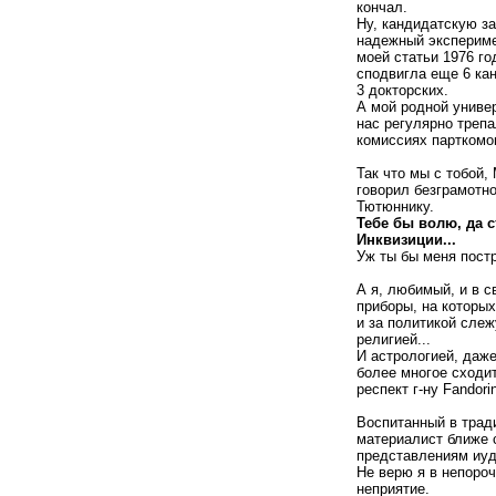
кончал.
Ну, кандидатскую за
надежный экспериме
моей статьи 1976 г
сподвигла еще 6 ка
3 докторских.
А мой родной униве
нас регулярно трепа
комиссиях парткомо
Так что мы с тобой,
говорил безграмотн
Тютюннику.
Тебе бы волю, да 
Инквизиции...
Уж ты бы меня пост
А я, любимый, и в 
приборы, на которы
и за политикой сле
религией...
И астрологией, даже
более многое сходи
респект г-ну Fandorin
Воспитанный в тради
материалист ближе 
представлениям иуд
Не верю я в непороч
неприятие.