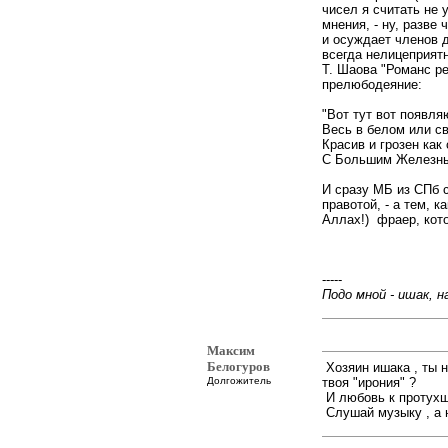
чисел я считать не 
мнения, - ну, разве
и осуждает членов 
всегда нелицеприятн
Т. Шаова "Романс ре
прелюбодеяние:
"Вот тут вот появл
Весь в белом или с
Красив и грозен как
С Большим Железны
И сразу МБ из СПб 
правотой, - а тем, к
Аллах!) фраер, кото
-----
Подо мной - ишак, на
Максим
Белогуров
Хозяин ишака , ты н
Долгожитель
твоя "ирония" ?
И любовь к протухш
Слушай музыку , а 