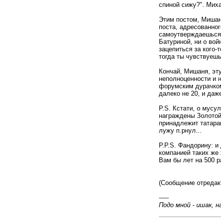
спиной сижу?". Миха
Этим постом, Мишан
поста, адресованног
самоутверждаешься,
Батуриной, ни о вой
зацепиться за кого-т
тогда ты чувствуешь
Кончай, Мишаня, эту
неполноценности и 
форумским дурачком
далеко не 20, и даж
P.S. Кстати, о мусу
награждены Золотой
принадлежит татарам
лужу п.рнул...
P.P.S. Фандорину: и
компанией таких же 
Вам бы лет на 500 р
(Сообщение отредакт
-----
Подо мной - ишак, на