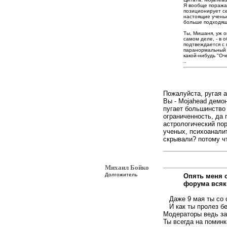
Я вообще поража
позиционирует се
настоящие ученые
больше подходящ
Ты, Мишаня, уж о
самом деле, - в 
подтвеждается с 
паранормальный 
какой-нибудь "Оч
..
Пожалуйста, ругая а
Вы - Mojahead демон
пугает большинство 
ограниченность, да 
астрологический пор
ученых, психоаналит
скрывали? потому чт
Михаил Бойко
Долгожитель
Опять меня 
форума всякие
Даже 9 мая ты со 
И как ты пролез бе
Модераторы ведь за
Ты всегда на поминк