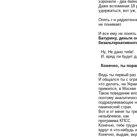
хоронили - два баян
Даже вспоминая 18 
удержаться, вот уж,
Опять г-н радиотехн
не понимает.
И все ему не понять
Батурину, деньги о
безальтернативног
Ну, Не дано тебе!
И, вряд ли будет д
Конечно, ты пораж
Ведь ты первый раз 
И общался ты с огр
что делать, на Укра
прижился, в Москве
Такое поведение вп
поэтому аналитичес
подразумевающее не
панический страх.
Вот и от меня ты тр
незыблемое, как
программа КПСС.
Конечно, тебе трудн
вдруг я что-нибудь 
Конечно, выдам, вед